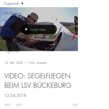
Flugbetrieb
Alle Beiträge
Fliegerlager
News
Load video
Ausbildung
Veranstaltungen
Flugbetrieb
16. Feb. 2022
1 Min. Lesezeit
VIDEO: SEGELFLIEGEN
BEIM LSV BÜCKEBURG
12.04.2018