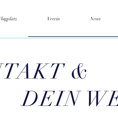
Flugplatz
Verein
News
TAKT &
DEIN W