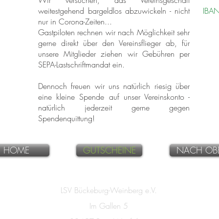
Wir versuchen, das Vereinsgeschäft
weitestgehend bargeldlos abzuwickeln - nicht
IBA
nur in Corona-Zeiten...
Gastpiloten rechnen wir nach Möglichkeit sehr
gerne direkt über den Vereinsflieger ab, für
unsere Mitglieder ziehen wir Gebühren per
SEPA-Lastschriftmandat ein.
Dennoch freuen wir uns natürlich riesig über
eine kleine Spende auf unser Vereinskonto -
natürlich jederzeit gerne gegen
Spendenquittung!
HOME
GUTSCHEINE
NACH OB
LSV Bückeburg-Weinberg e.V.
Im Gallen 5