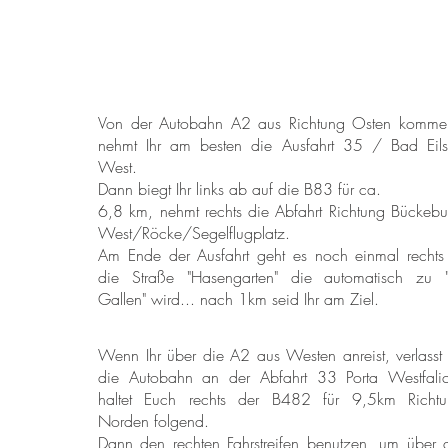
Von der Autobahn A2 aus Richtung Osten komm
nehmt Ihr am besten die Ausfahrt 35 / Bad Eil
West.
Dann biegt Ihr links ab auf die B83 für ca.
6,8 km, nehmt rechts die Abfahrt Richtung Bückebu
West/Röcke/Segelflugplatz.
Am Ende der Ausfahrt geht es noch einmal rechts
die Straße "Hasengarten" die automatisch zu 
Gallen" wird... nach 1km seid Ihr am Ziel.
Wenn Ihr über die A2 aus Westen anreist, verlasst 
die Autobahn an der Abfahrt 33 Porta Westfali
haltet Euch rechts der B482 für 9,5km Richt
Norden folgend.
Dann den rechten Fahrstreifen benutzen, um über 