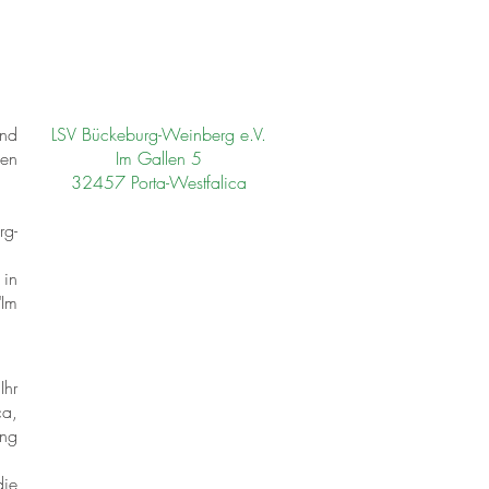
end
LSV Bückeburg-Weinberg e.V.
sen
Im Gallen 5
32457 Porta-Westfalica
rg-
 in
"Im
Ihr
ca,
ung
die