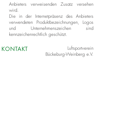
Anbieters verweisenden Zusatz versehen
wird.
Die in der Internetpräsenz des Anbieters
verwendeten Produktbezeichnungen, Logos
und Unternehmenszeichen sind
kennzeichenrechtlich geschützt.
KONTAKT
Luftsportverein
Bückeburg-Weinberg e.V.
Im Gallen 5
32457 Porta Westfalica
Tel. +49 5722 – 21010
E-Mail:
info@lsv-bueckeburg.de
UST.-ID
DE206041615
REGISTERGERICHT
Amtsgericht
Stadthagen
Reg.-Nr. VR 100164