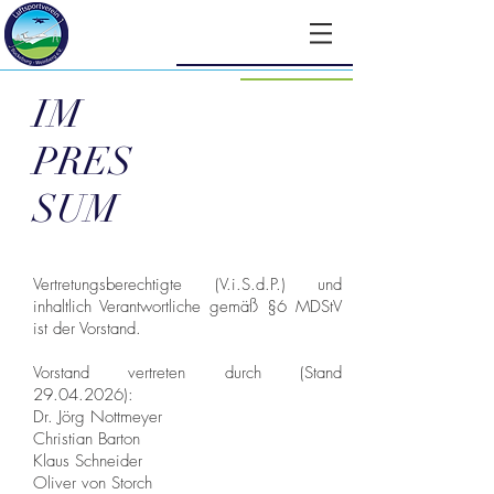
IM
PRES
SUM
Vertretungsberechtigte (V.i.S.d.P.) und
inhaltlich Verantwortliche gemäß §6 MDStV
ist der Vorstand.
Vorstand vertreten durch (Stand
29.04.2026):
Dr. Jörg Nottmeyer
Christian Barton
Klaus Schneider
Oliver von Storch